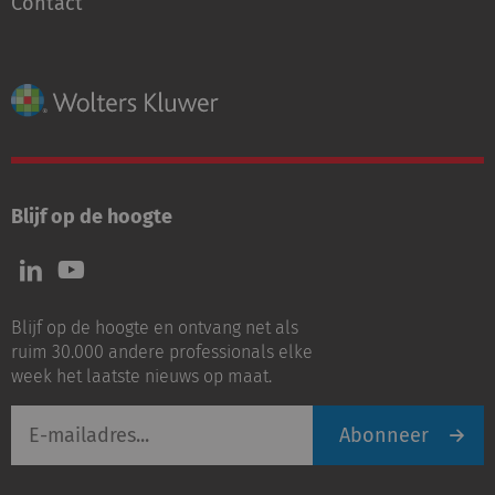
Contact
Blijf op de hoogte
Volg
Volg
ons
ons
op
op
Blijf op de hoogte en ontvang net als
LinkedIn
Youtube
ruim 30.000 andere professionals elke
week het laatste nieuws op maat.
E-
Abonneer
mailadres