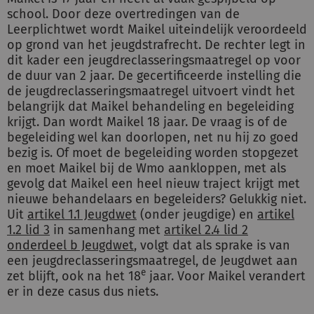
school. Door deze overtredingen van de
Leerplichtwet wordt Maikel uiteindelijk veroordeeld
op grond van het jeugdstrafrecht. De rechter legt in
dit kader een jeugdreclasseringsmaatregel op voor
de duur van 2 jaar. De gecertificeerde instelling die
de jeugdreclasseringsmaatregel uitvoert vindt het
belangrijk dat Maikel behandeling en begeleiding
krijgt. Dan wordt Maikel 18 jaar. De vraag is of de
begeleiding wel kan doorlopen, net nu hij zo goed
bezig is. Of moet de begeleiding worden stopgezet
en moet Maikel bij de Wmo aankloppen, met als
gevolg dat Maikel een heel nieuw traject krijgt met
nieuwe behandelaars en begeleiders? Gelukkig niet.
Uit
artikel 1.1 Jeugdwet
(onder jeugdige) en
artikel
1.2 lid 3
in samenhang met
artikel 2.4 lid 2
onderdeel b Jeugdwet
, volgt dat als sprake is van
een jeugdreclasseringsmaatregel, de Jeugdwet aan
e
zet blijft, ook na het 18
jaar. Voor Maikel verandert
er in deze casus dus niets.