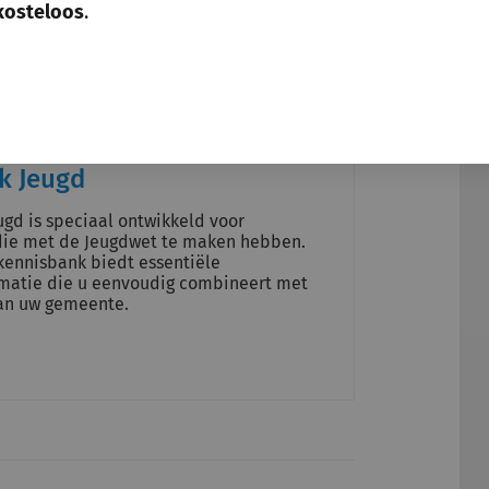
kosteloos
.
uit het maatschappelijk belang en de
aten zonder goed vervolg geen optie.
k Jeugd
ugd is speciaal ontwikkeld voor
ie met de Jeugdwet te maken hebben.
kennisbank biedt essentiële
rmatie die u eenvoudig combineert met
van uw gemeente.