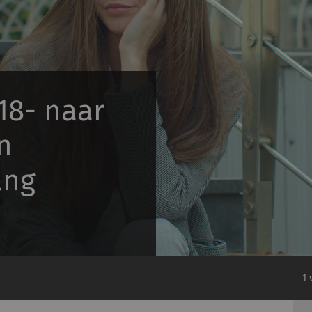
18- naar
n
ang
1 