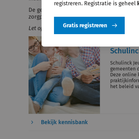
registreren. Registratie is geheel
De gemeente moet hier iets mee. Want van
zorgplicht die een gemeente heeft, is losl
Gratis registreren
Let op: tekst loopt door onder afbeelding.
Schulinc
Schulinck Je
gemeenten d
Deze online 
praktijkinfo
het beleid 
Bekijk kennisbank