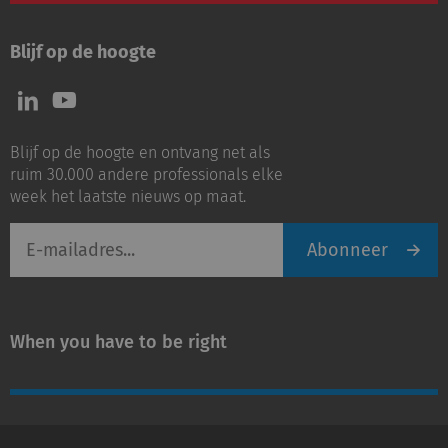
Blijf op de hoogte
Volg
Volg
ons
ons
op
op
Blijf op de hoogte en ontvang net als
LinkedIn
Youtube
ruim 30.000 andere professionals elke
week het laatste nieuws op maat.
E-
Abonneer
mailadres
When you have to be right