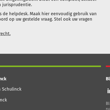
 jurisprudentie.
s de helpdesk. Maak hier eenvoudig gebruik van
rd op uw gestelde vraag. Stel ook uw vragen
echt.
inck
Bl
Vo
n Schulinck
o
o
inck
Bl
Li
ru