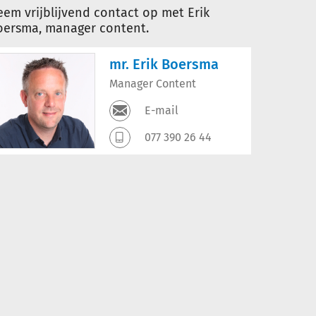
em vrijblijvend contact op met Erik
oersma, manager content.
mr. Erik Boersma
Manager Content
E-mail
077 390 26 44