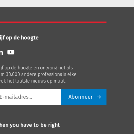
ijf op de hoogte
lg
Volg
ns
ons
p
op
ijf op de hoogte en ontvang net als
nkedIn
Youtube
im 30.000 andere professionals elke
ek het laatste nieuws op maat.
Abonneer
iladres
hen you have to be right