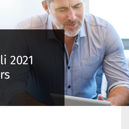
i 2021
rs