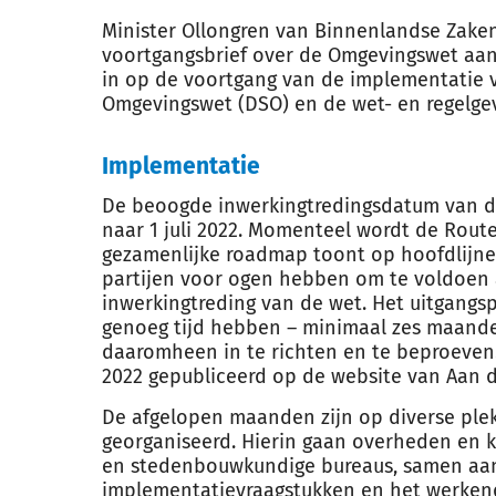
Minister Ollongren van Binnenlandse Zaken
voortgangsbrief over de Omgevingswet aan 
in op de voortgang van de implementatie va
Omgevingswet (DSO) en de wet- en regelgev
Implementatie
De beoogde inwerkingtredingsdatum van de
naar 1 juli 2022. Momenteel wordt de Rout
gezamenlijke roadmap toont op hoofdlijn
partijen voor ogen hebben om te voldoen 
inwerkingtreding van de wet. Het uitgangsp
genoeg tijd hebben – minimaal zes maand
daaromheen in te richten en te beproeven.
2022 gepubliceerd op de website van Aan 
De afgelopen maanden zijn op diverse ple
georganiseerd. Hierin gaan overheden en k
en stedenbouwkundige bureaus, samen aan
implementatievraagstukken en het werkend 