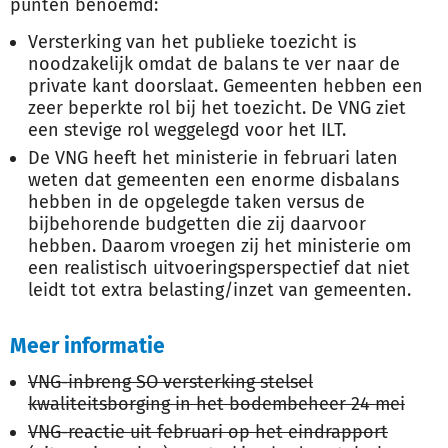
punten benoemd:
Versterking van het publieke toezicht is
noodzakelijk omdat de balans te ver naar de
private kant doorslaat. Gemeenten hebben een
zeer beperkte rol bij het toezicht. De VNG ziet
een stevige rol weggelegd voor het ILT.
De VNG heeft het ministerie in februari laten
weten dat gemeenten een enorme disbalans
hebben in de opgelegde taken versus de
bijbehorende budgetten die zij daarvoor
hebben. Daarom vroegen zij het ministerie om
een realistisch uitvoeringsperspectief dat niet
leidt tot extra belasting/inzet van gemeenten.
Meer informatie
VNG-inbreng SO versterking stelsel
kwaliteitsborging in het bodembeheer 24 mei
VNG-reactie uit februari op het eindrapport