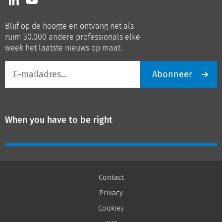
ons
ons
op
op
Blijf op de hoogte en ontvang net als
LinkedIn
Youtube
ruim 30.000 andere professionals elke
week het laatste nieuws op maat.
E-
Abonneer
mailadres
When you have to be right
Contact
Privacy
Cookies