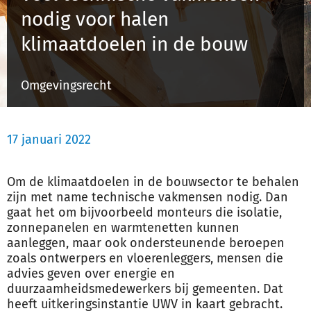
nodig voor halen
klimaatdoelen in de bouw
Inloggen
Omgevingsrecht
Registreren
17 januari 2022
Om de klimaatdoelen in de
bouw
sector te behalen
zijn met name technische vakmensen nodig. Dan
gaat het om bijvoorbeeld monteurs die isolatie,
zonnepanelen en warmtenetten kunnen
aanleggen, maar ook ondersteunende beroepen
zoals ontwerpers en vloerenleggers, mensen die
advies geven over energie en
duurzaamheidsmedewerkers bij gemeenten. Dat
heeft uitkeringsinstantie UWV in kaart gebracht.