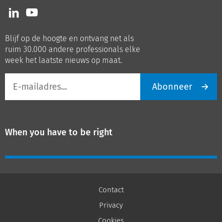
Volg
Volg
ons
ons
op
op
Blijf op de hoogte en ontvang net als
LinkedIn
Youtube
ruim 30.000 andere professionals elke
week het laatste nieuws op maat.
E-
Abonneer
mailadres
When you have to be right
Contact
Privacy
Cookies