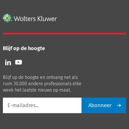
Blijf op de hoogte
Volg
Volg
ons
ons
op
op
Blijf op de hoogte en ontvang net als
LinkedIn
Youtube
ruim 30.000 andere professionals elke
week het laatste nieuws op maat.
E-
Abonneer
mailadres