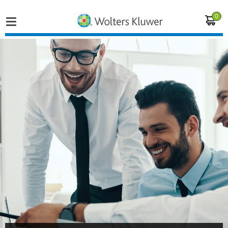
0
Home
Vakgebieden
Actueel
Producten
Opleidingen
Juridisch advies
Inloggen op de kennisbank