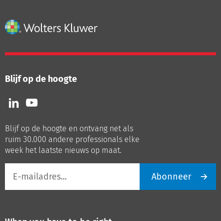
Blijf op de hoogte
Volg
Volg
ons
ons
op
op
Blijf op de hoogte en ontvang net als
LinkedIn
Youtube
ruim 30.000 andere professionals elke
week het laatste nieuws op maat.
E-
Abonneer
mailadres