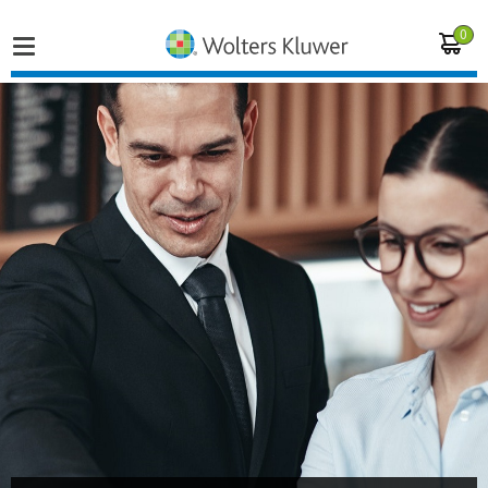
0
Home
Vakgebieden
Actueel
Producten
Opleidingen
Juridisch advies
Inloggen op de kennisbank