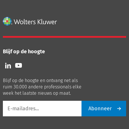
Blijf op de hoogte
Volg
Volg
ons
ons
op
op
Blijf op de hoogte en ontvang net als
LinkedIn
Youtube
ruim 30.000 andere professionals elke
week het laatste nieuws op maat.
E-
Abonneer
mailadres