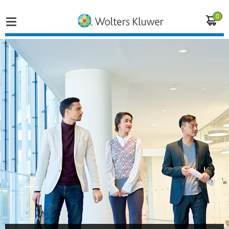
0
Home
Vakgebieden
Actueel
Producten
Opleidingen
Juridisch advies
Inloggen op de kennisbank