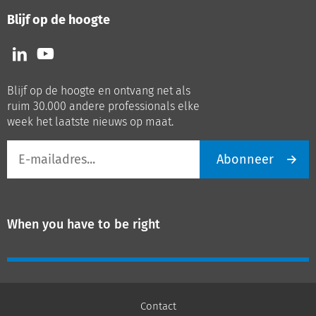
Blijf op de hoogte
Volg
Volg
ons
ons
op
op
Blijf op de hoogte en ontvang net als
LinkedIn
Youtube
ruim 30.000 andere professionals elke
week het laatste nieuws op maat.
E-
Abonneer
mailadres
When you have to be right
Contact