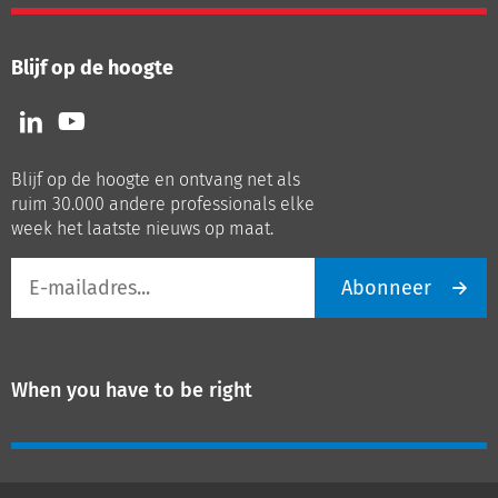
Blijf op de hoogte
Volg
Volg
ons
ons
op
op
Blijf op de hoogte en ontvang net als
LinkedIn
Youtube
ruim 30.000 andere professionals elke
week het laatste nieuws op maat.
E-
Abonneer
mailadres
When you have to be right