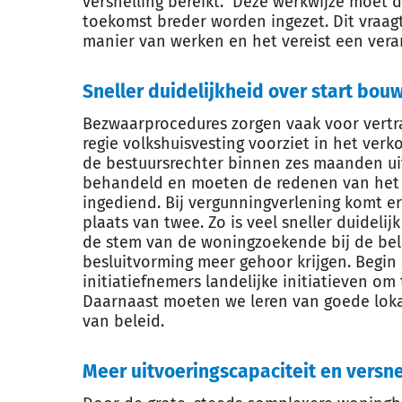
versnelling bereikt. Deze werkwijze moet 
toekomst breder worden ingezet. Dit vraag
manier van werken en het vereist een vera
Sneller duidelijkheid over start bou
Bezwaarprocedures zorgen vaak voor vertra
regie volkshuisvesting voorziet in het ver
de bestuursrechter binnen zes maanden ui
behandeld en moeten de redenen van het 
ingediend. Bij vergunningverlening komt e
plaats van twee. Zo is veel sneller duidel
de stem van de woningzoekende bij de bel
besluitvorming meer gehoor krijgen. Begin
initiatiefnemers landelijke initiatieven o
Daarnaast moeten we leren van goede lok
van beleid.
Meer uitvoeringscapaciteit en versne