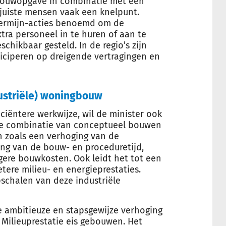
bouwopgave in combinatie met een
 juiste mensen vaak een knelpunt.
termijn-acties benoemd om de
xtra personeel in te huren of aan te
chikbaar gesteld. In de regio’s zijn
nticiperen op dreigende vertragingen en
ustriële) woningbouw
ciëntere werkwijze, wil de minister ook
De combinatie van conceptueel bouwen
n zoals een verhoging van de
ing van de bouw- en proceduretijd,
gere bouwkosten. Ook leidt het tot een
tere milieu- en energieprestaties.
pschalen van deze industriële
de ambitieuze en stapsgewijze verhoging
e Milieuprestatie eis gebouwen. Het