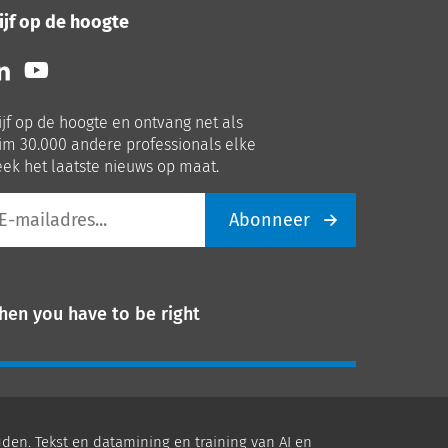
ijf op de hoogte
lg
Volg
ns
ons
p
op
ijf op de hoogte en ontvang net als
nkedIn
Youtube
im 30.000 andere professionals elke
ek het laatste nieuws op maat.
Abonneer
iladres
hen you have to be right
den. Tekst en datamining en training van AI en