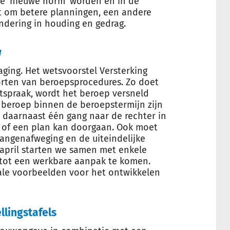
de ‘nieuwe norm’ worden en in de
t om betere planningen, een andere
ndering in houding en gedrag.
w
ging. Het wetsvoorstel Versterking
korten van beroepsprocedures. Zo doet
tspraak, wordt het beroep versneld
beroep binnen de beroepstermijn zijn
r daarnaast één gang naar de rechter in
ijk of een plan kan doorgaan. Ook moet
angenafweging en de uiteindelijke
 april starten we samen met enkele
m tot een werkbare aanpak te komen.
ale voorbeelden voor het ontwikkelen
llingstafels