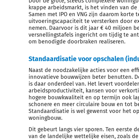
Door de grote, steeds complexere woning
krappe arbeidsmarkt, is het vinden van de
Samen met IPO en VNG zijn daarom korte 
uitvoeringscapaciteit te versterken door e
nemen. Daarvoor is dit jaar € 40 miljoen bes
versnellingstafels ingericht om tijdig te a
om benodigde doorbraken realiseren.
Standaardisatie voor opschalen (ind
Naast de noodzakelijke acties voor een effi
innovatieve bouwwijzen beter benutten. 
is daar onderdeel van. Het levert voordele
arbeidsproductiviteit, kansen voor verkort
hogere bouwkwaliteit en op termijn ook la
schonere en meer circulaire bouw en tot be
Standaardisatie is wel gewenst voor het o
woningbouw.
Dit gebeurt langs vier sporen. Ten eerste 
van de landelijke wettelijke eisen, zoals d