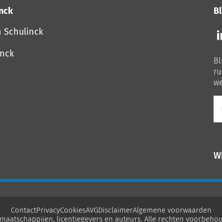
inck
Bl
Vo
n Schulinck
o
o
inck
Bl
Li
ru
we
E-
ma
W
Contact
Privacy
Cookies
AVG
Disclaimer
Algemene voorwaarden
maatschappijen, licentiegevers en auteurs. Alle rechten voorbehou