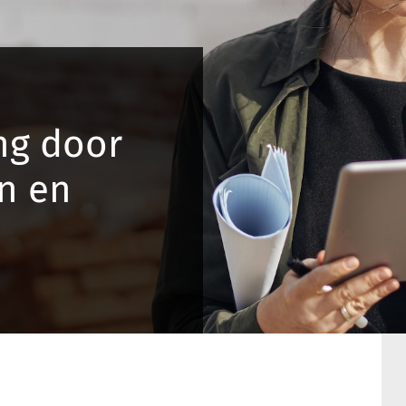
g door
n en