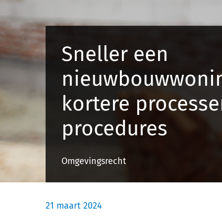
Sneller een
nieuwbouwwonin
kortere processe
procedures
Omgevingsrecht
21 maart 2024