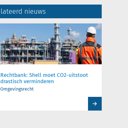
lateerd nieuws
Rechtbank: Shell moet CO2-uitstoot
drastisch verminderen
Omgevingsrecht
View
product