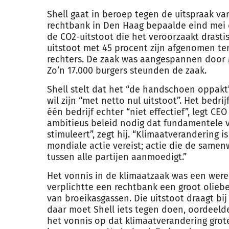
Shell gaat in beroep tegen de uitspraak va
rechtbank in Den Haag bepaalde eind mei da
de CO2-uitstoot die het veroorzaakt drasti
uitstoot met 45 procent zijn afgenomen te
rechters. De zaak was aangespannen door M
Zo’n 17.000 burgers steunden de zaak.
Shell stelt dat het “de handschoen oppakt” 
wil zijn “met netto nul uitstoot”. Het bedri
één bedrijf echter “niet effectief”, legt CEO
ambitieus beleid nodig dat fundamentele v
stimuleert”, zegt hij. “Klimaatverandering 
mondiale actie vereist; actie die de same
tussen alle partijen aanmoedigt.”
Het vonnis in de klimaatzaak was een were
verplichtte een rechtbank een groot oliebe
van broeikasgassen. Die uitstoot draagt b
daar moet Shell iets tegen doen, oordeeld
het vonnis op dat klimaatverandering grote