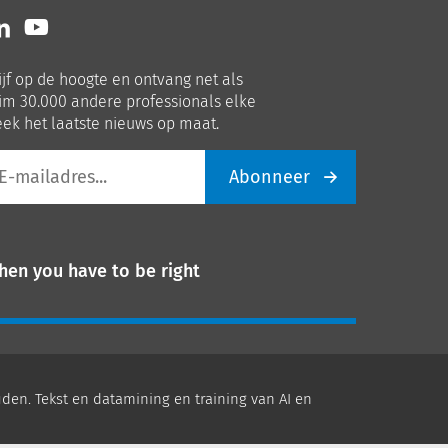
lg
Volg
ns
ons
p
op
ijf op de hoogte en ontvang net als
nkedIn
Youtube
im 30.000 andere professionals elke
ek het laatste nieuws op maat.
Abonneer
iladres
hen you have to be right
den. Tekst en datamining en training van AI en