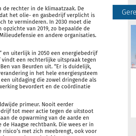
n de rechter in de klimaatzaak. De
Gere
t het olie- en gasbedrijf verplicht is
sch te verminderen. In 2030 moet die
n opzichte van 2019, zo bepaalde de
ilieudefensie en andere organisaties.
en uiterlijk in 2050 een energiebedrijf
jf vindt een rechterlijke uitspraak tegen
 Ben van Beurden uit. “Er is duidelijk,
erandering in het hele energiesysteem
is een uitdaging die zowel dringende als
nwerking bevordert en de coördinatie
ldwijde primeur. Nooit eerder
drijf tot meer actie tegen de uitstoot
ij aan de opwarming van de aarde en
e de Haagse rechtbank. Die wees er in
 risico’s met zich meebrengt, ook voor