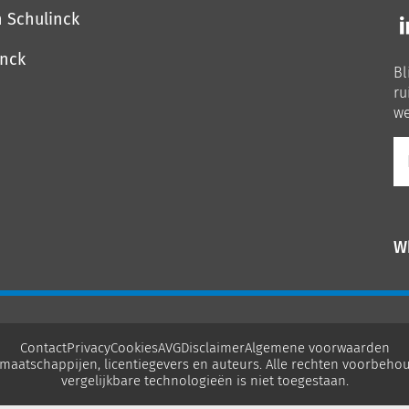
Vo
n Schulinck
o
o
inck
Bl
Li
ru
we
E-
ma
W
Contact
Privacy
Cookies
AVG
Disclaimer
Algemene voorwaarden
maatschappijen, licentiegevers en auteurs. Alle rechten voorbehou
vergelijkbare technologieën is niet toegestaan.