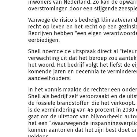
inwoners van Nederland. Zo kan de opwarm
overstromingen door een stijgende zeespi
Vanwege de risico’s bedreigt klimaatveran
recht op leven en het recht op een gezinsl
Bedrijven hebben “een eigen verantwoord
eerbiedigen.
Shell noemde de uitspraak direct al “teleur
verwachting uit dat het beroep zou aantek
het woord. Het bedrijf volgt het liefst de 
komende jaren en decennia te verminderen
aandeelhouders.
In het vonnis maakte de rechter een onder
Shell als bedrijf zelf veroorzaakt en de ui
de fossiele brandstoffen die het verkoopt. 
is de vermindering van 45 procent in 2030 
gaat om de uitstoot van bijvoorbeeld autom
het een “zwaarwegende inspanningsverplich
kunnen aantonen dat het zijn best doet om
voldoen.