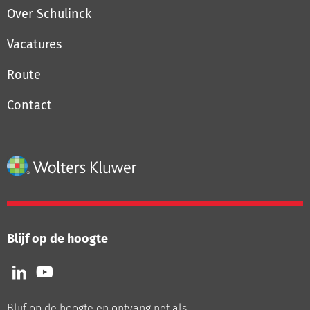
Over Schulinck
Vacatures
Route
Contact
Blijf op de hoogte
Volg
Volg
ons
ons
op
op
Blijf op de hoogte en ontvang net als