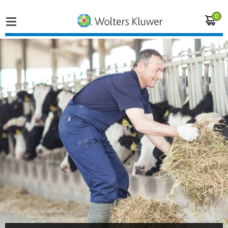
0
Home
Vakgebieden
Actueel
Producten
Opleidingen
Juridisch advies
Inloggen op de kennisbank