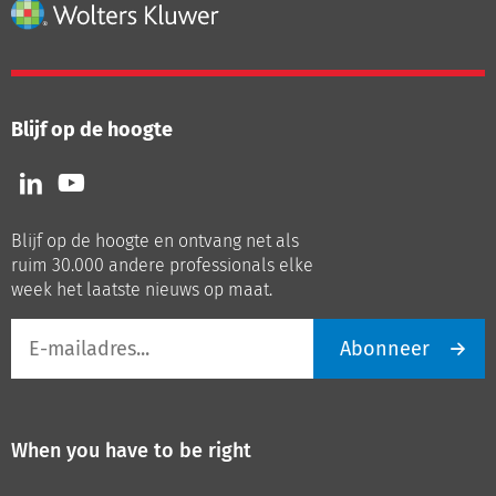
Blijf op de hoogte
Volg
Volg
ons
ons
op
op
Blijf op de hoogte en ontvang net als
LinkedIn
Youtube
ruim 30.000 andere professionals elke
week het laatste nieuws op maat.
E-
Abonneer
mailadres
When you have to be right