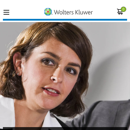
0
Home
Vakgebieden
Actueel
Producten
Opleidingen
Juridisch advies
Inloggen op de kennisbank