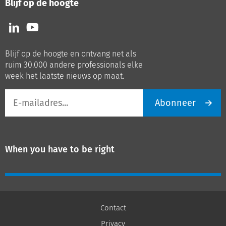
Blijf op de hoogte
Volg
Volg
ons
ons
op
op
Blijf op de hoogte en ontvang net als
LinkedIn
Youtube
ruim 30.000 andere professionals elke
week het laatste nieuws op maat.
E-
Abonneer
mailadres
When you have to be right
Contact
Privacy