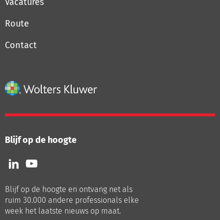
Vacatures
Route
Contact
Blijf op de hoogte
Volg
Volg
ons
ons
op
op
Blijf op de hoogte en ontvang net als
LinkedIn
Youtube
ruim 30.000 andere professionals elke
week het laatste nieuws op maat.