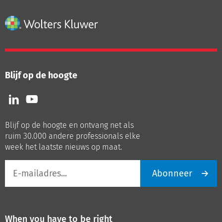
Blijf op de hoogte
Volg
Volg
ons
ons
op
op
Blijf op de hoogte en ontvang net als
LinkedIn
Youtube
ruim 30.000 andere professionals elke
week het laatste nieuws op maat.
E-
Abonneer
mailadres
When you have to be right