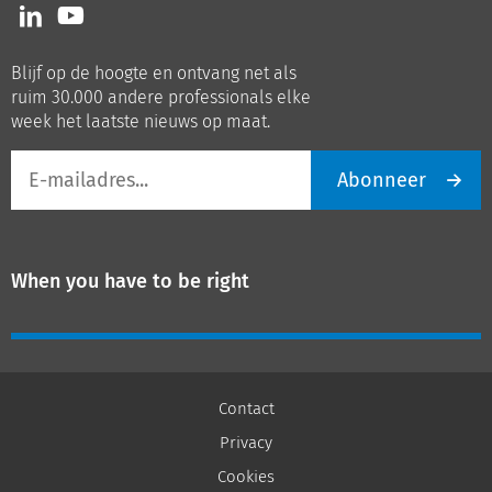
Volg
Volg
ons
ons
op
op
Blijf op de hoogte en ontvang net als
LinkedIn
Youtube
ruim 30.000 andere professionals elke
week het laatste nieuws op maat.
E-
Abonneer
mailadres
When you have to be right
Contact
Privacy
Cookies