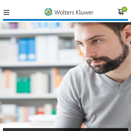
0
Home
Vakgebieden
Actueel
Producten
Opleidingen
Juridisch advies
Inloggen op de kennisbank