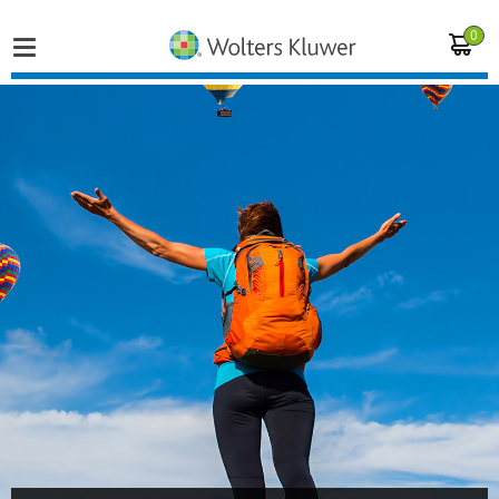
0
Home
Vakgebieden
Actueel
Producten
Opleidingen
Juridisch advies
Inloggen op de kennisbank