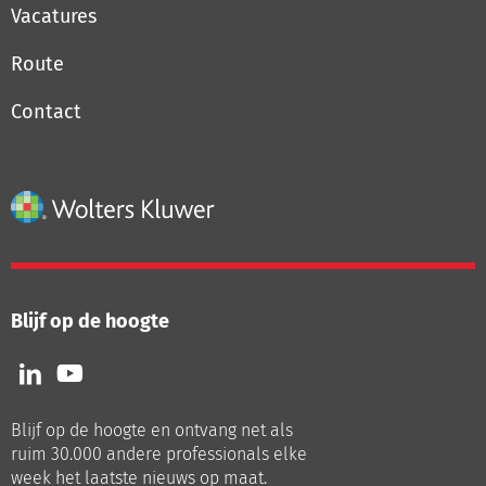
Vacatures
Route
Contact
Blijf op de hoogte
Volg
Volg
ons
ons
op
op
Blijf op de hoogte en ontvang net als
LinkedIn
Youtube
ruim 30.000 andere professionals elke
week het laatste nieuws op maat.