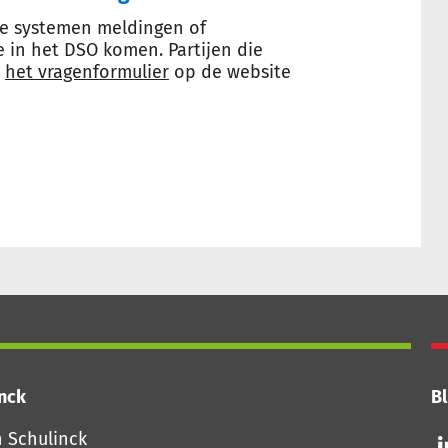
ne systemen meldingen of
 in het DSO komen. Partijen die
a
het vragenformulier
op de website
inck
Bl
Vo
n Schulinck