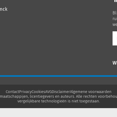
o
o
inck
Bl
Li
ru
we
E-
ma
W
Contact
Privacy
Cookies
AVG
Disclaimer
Algemene voorwaarden
maatschappijen, licentiegevers en auteurs. Alle rechten voorbehou
vergelijkbare technologieën is niet toegestaan.