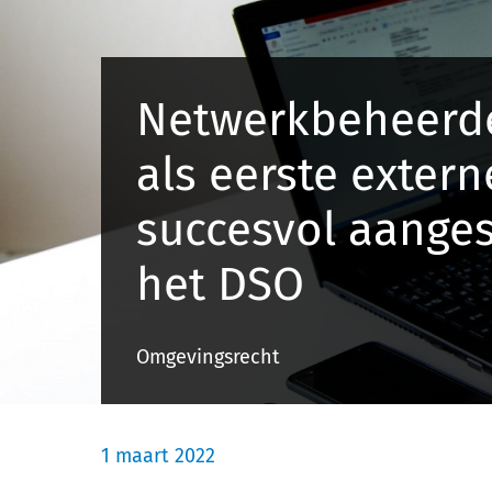
Netwerkbeheerde
als eerste extern
succesvol aange
het DSO
Omgevingsrecht
1 maart 2022