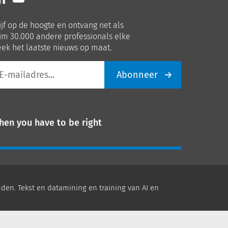
ns
ons
p
op
ijf op de hoogte en ontvang net als
nkedIn
Youtube
im 30.000 andere professionals elke
ek het laatste nieuws op maat.
Abonneer
iladres
hen you have to be right
den. Tekst en datamining en training van AI en