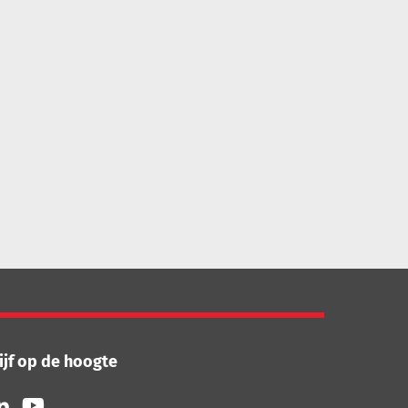
ijf op de hoogte
lg
Volg