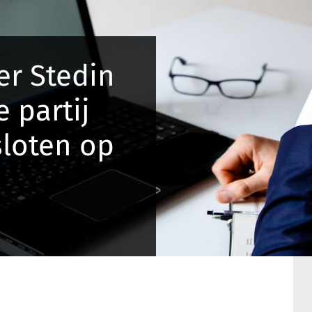
r Stedin
e partij
sloten op