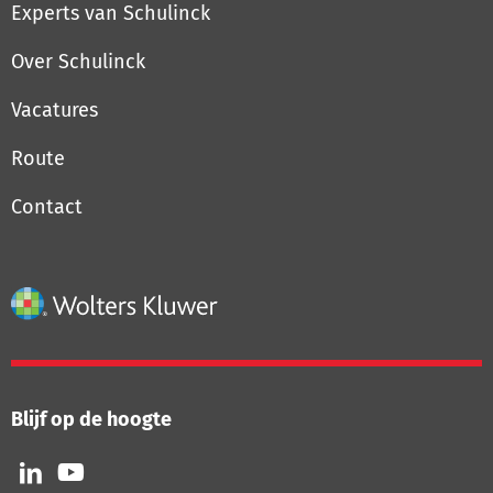
Experts van Schulinck
Over Schulinck
Vacatures
Route
Contact
Blijf op de hoogte
Volg
Volg
ons
ons