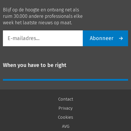
op
op
Blijf op de hoogte en ontvang net als
LinkedIn
Youtube
ruim 30.000 andere professionals elke
week het laatste nieuws op maat.
E-
Abonneer
mailadres
When you have to be right
Contact
Privacy
Cookies
AVG