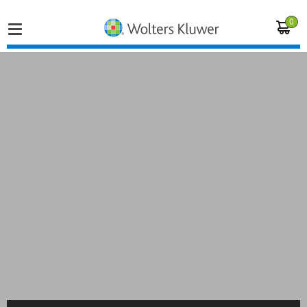
0
Home
Vakgebieden
Actueel
Producten
Opleidingen
Juridisch advies
Inloggen op de kennisbank