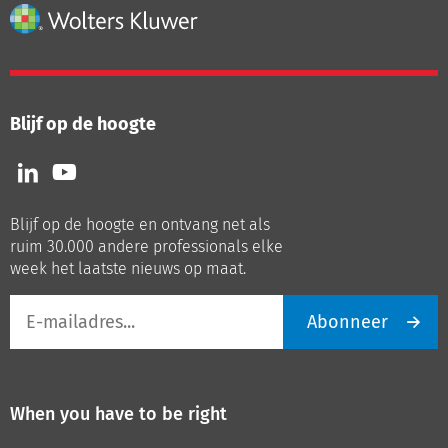
Blijf op de hoogte
Volg
Volg
ons
ons
op
op
Blijf op de hoogte en ontvang net als
LinkedIn
Youtube
ruim 30.000 andere professionals elke
week het laatste nieuws op maat.
E-
Abonneer
mailadres
When you have to be right