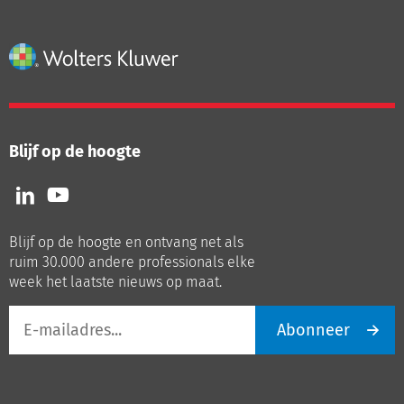
Blijf op de hoogte
Volg
Volg
ons
ons
op
op
Blijf op de hoogte en ontvang net als
LinkedIn
Youtube
ruim 30.000 andere professionals elke
week het laatste nieuws op maat.
E-
Abonneer
mailadres