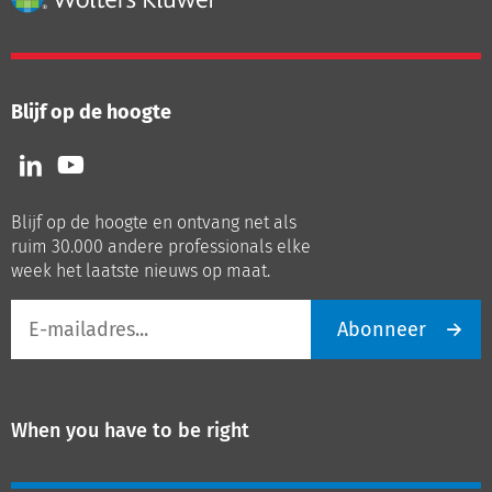
Blijf op de hoogte
Volg
Volg
ons
ons
op
op
Blijf op de hoogte en ontvang net als
LinkedIn
Youtube
ruim 30.000 andere professionals elke
week het laatste nieuws op maat.
E-
Abonneer
mailadres
When you have to be right