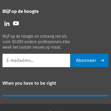
Blijf op de hoogte
Volg
Volg
ons
ons
op
op
Blijf op de hoogte en ontvang net als
LinkedIn
Youtube
ruim 30.000 andere professionals elke
week het laatste nieuws op maat.
E-
Abonneer
mailadres
When you have to be right