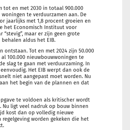
 tot en met 2030 in totaal 900.000
en woningen te verduurzamen aan. De
 jaarlijks met 1,8 procent groeien en
rde het Economisch Instituut voor
ar “stevig”, maar er zijn geen grote
behalen aldus het EIB.
 ontstaan. Tot en met 2024 zijn 50.000
 al 100.000 nieuw
bouw
woningen te
 de slag te gaan met verduurzaming. In
t eenvoudig. Het EIB werpt dan ook de
snelt niet aangepast moet worden. Nu
g aan het begin van de plannen en dat
pgave te voldoen als kritischer wordt
B. Nu ligt veel nadruk op
bouw
binnen
jd kost dan op volledig nieuwe
an regelgeving worden gekeken die het
t.