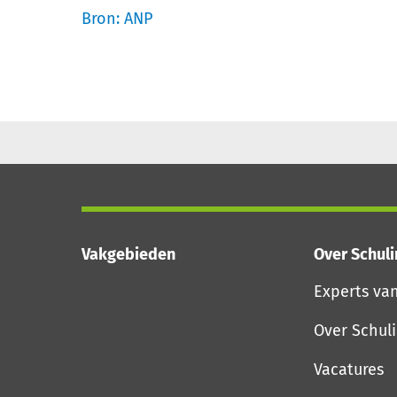
Bron: ANP
Vakgebieden
Over Schul
Experts va
Over Schul
Vacatures