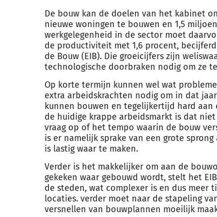
De
bouw
kan de doelen van het kabinet om
nieuwe woningen te
bouw
en en 1,5 miljo
werkgelegenheid in de sector moet daarvoor
de productiviteit met 1,6 procent, becijfe
de
Bouw
(EIB). Die groeicijfers zijn weliswa
technologische doorbraken nodig om ze te 
Op korte termijn kunnen wel wat problemen
extra arbeidskrachten nodig om in dat jaar
kunnen
bouw
en en tegelijkertijd hard aan
de huidige krappe arbeidsmarkt is dat nie
vraag op of het tempo waarin de
bouw
ver
is er namelijk sprake van een grote spron
is lastig waar te maken.
Verder is het makkelijker om aan de
bouw
o
gekeken waar ge
bouw
d wordt, stelt het EI
de steden, wat complexer is en dus meer ti
locaties. verder moet naar de stapeling v
versnellen van
bouw
plannen moeilijk maak