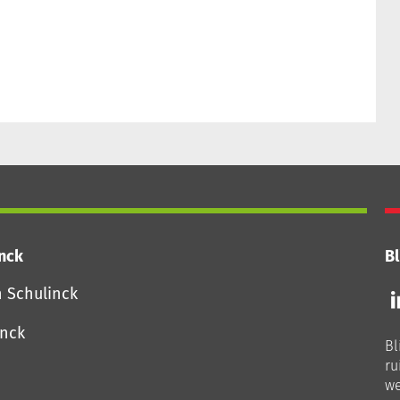
inck
Bl
Vo
n Schulinck
o
o
inck
Bl
Li
ru
we