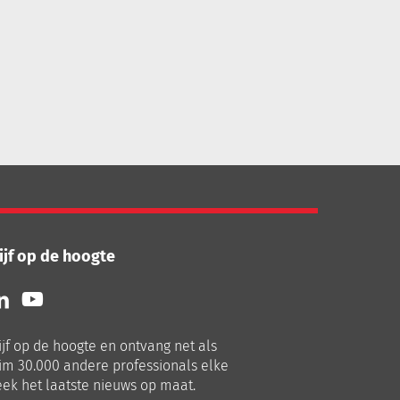
ijf op de hoogte
lg
Volg
ns
ons
p
op
ijf op de hoogte en ontvang net als
nkedIn
Youtube
im 30.000 andere professionals elke
ek het laatste nieuws op maat.