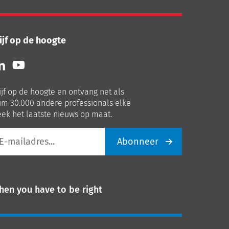
ijf op de hoogte
lg
Volg
ns
ons
p
op
ijf op de hoogte en ontvang net als
nkedIn
Youtube
im 30.000 andere professionals elke
ek het laatste nieuws op maat.
Abonneer
iladres
hen you have to be right