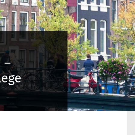
 –
lege