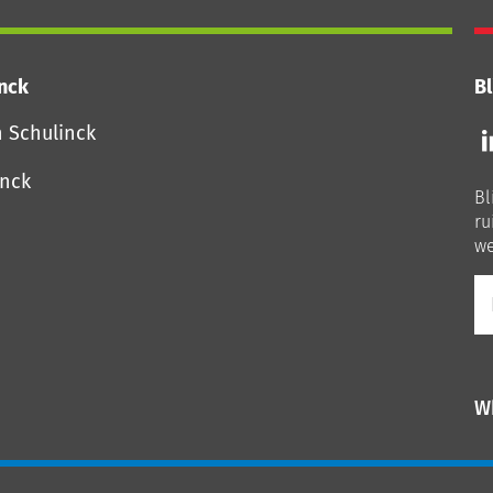
inck
Bl
Vo
n Schulinck
o
o
inck
Bl
Li
ru
we
E-
ma
W