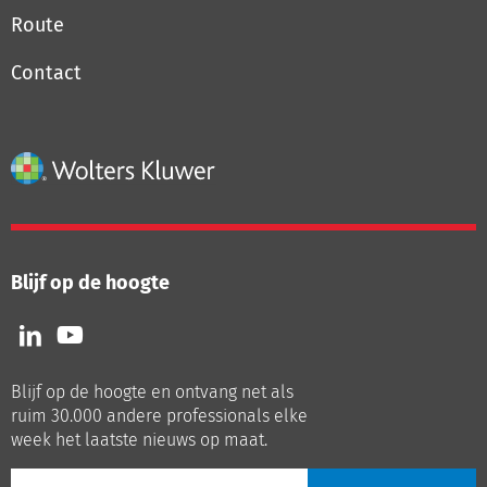
Route
Contact
Blijf op de hoogte
Volg
Volg
ons
ons
op
op
Blijf op de hoogte en ontvang net als
LinkedIn
Youtube
ruim 30.000 andere professionals elke
week het laatste nieuws op maat.
E-