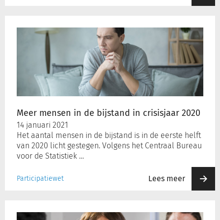
Meer
mensen
in
de
bijstand
in
crisisjaar
2020
Meer mensen in de bijstand in crisisjaar 2020
14 januari 2021
Het aantal mensen in de bijstand is in de eerste helft
van 2020 licht gestegen. Volgens het Centraal Bureau
voor de Statistiek …
Lees meer
Participatiewet
Financiële
gezondheid