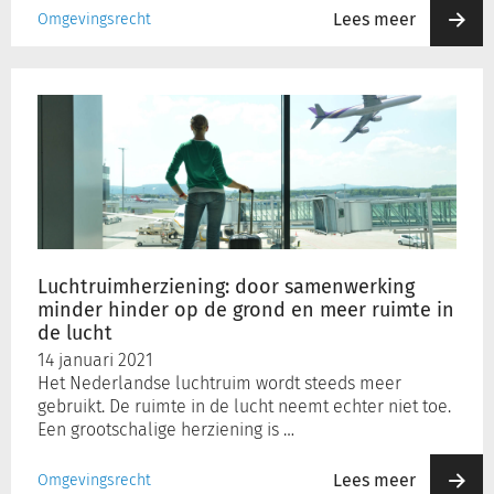
Lees meer
Omgevingsrecht
Luchtruimherziening:
door
samenwerking
minder
hinder
op
de
grond
en
Luchtruimherziening: door samenwerking
meer
minder hinder op de grond en meer ruimte in
ruimte
de lucht
in
14 januari 2021
de
Het Nederlandse luchtruim wordt steeds meer
lucht
gebruikt. De ruimte in de lucht neemt echter niet toe.
Een grootschalige herziening is …
Lees meer
Omgevingsrecht