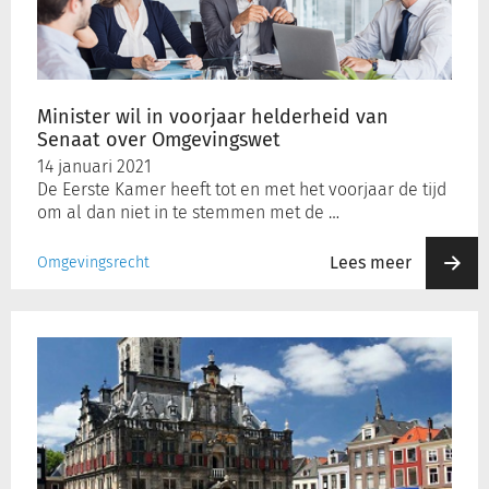
helderheid
van
Senaat
over
Omgevingswet
Minister wil in voorjaar helderheid van
Senaat over Omgevingswet
14 januari 2021
De Eerste Kamer heeft tot en met het voorjaar de tijd
om al dan niet in te stemmen met de …
Lees meer
Omgevingsrecht
Veel
NOW-
aanvragen
vanuit
horeca
en
detailhandel