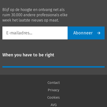
ons
ons
op
op
Blijf op de hoogte en ontvang net als
LinkedIn
Youtube
ruim 30.000 andere professionals elke
week het laatste nieuws op maat.
E-
Abonneer
mailadres
When you have to be right
Contact
Privacy
Cookies
AVG