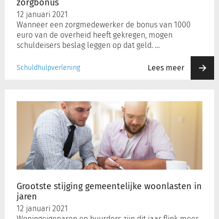
zorgbonus
12 januari 2021
Wanneer een zorgmedewerker de bonus van 1000
euro van de overheid heeft gekregen, mogen
schuldeisers beslag leggen op dat geld. …
Lees meer
Schuldhulpverlening
Grootste
stijging
gemeentelijke
woonlasten
in
jaren
Grootste stijging gemeentelijke woonlasten in
jaren
12 januari 2021
Woningeigenaren en huurders zijn dit jaar flink meer