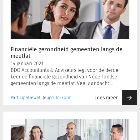
gemeenten
langs
de
meetlat
Financiële gezondheid gemeenten langs de
meetlat
14 januari 2021
BDO Accountants & Adviseurs legt voor de derde
keer de financiële gezondheid van Nederlandse
gemeenten langs de meetlat. Veel aandacht …
Lees meer
Participatiewet, Jeugd, In-Form
Minister
wil
in
voorjaar