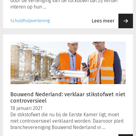
door de verlenging van de lockdown dat zij verder
interen op hun …
Lees meer
Schuldhulpverlening
Bouwend
Nederland:
verklaar
stikstofwet
niet
controversieel
Bouwend Nederland: verklaar stikstofwet niet
controversieel
18 januari 2021
De stikstofwet die nu bij de Eerste Kamer ligt, moet
niet controversieel verklaard worden. Daarvoor pleit
branchevereniging Bouwend Nederland in …