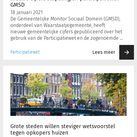
GMSD
18 januari 2021
De Gemeentelijke Monitor Sociaal Domein (GMSD),
onderdeel van Waarstaatjegemeente, heeft
nieuwe gemeentelijke cijfers gepubliceerd over het
gebruik van de Participatiewet en de zogenoemde …
Lees meer
Participatiewet
Grote
steden
willen
steviger
wetsvoorstel
tegen
opkopers
huizen
Grote steden willen steviger wetsvoorstel
tegen opkopers huizen