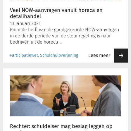
Veel NOW-aanvragen vanuit horeca en
detailhandel
13 januari 2021
Ruim de helft van de goedgekeurde NOW-aanvragen
in de derde periode van de steunregeling is naar
bedrijven uit de horeca …
Lees meer
Participatiewet, Schuldhulpverlening
Rechter:
schuldeiser
mag
beslag
leggen
op
zorgbonus
Rechter: schuldeiser mag beslag leggen op