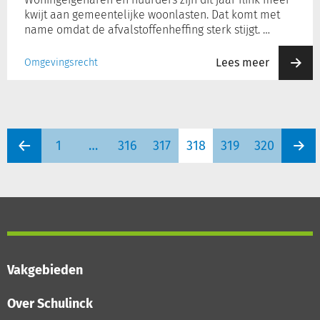
kwijt aan gemeentelijke woonlasten. Dat komt met
name omdat de afvalstoffenheffing sterk stijgt. …
Lees meer
Omgevingsrecht
1
…
316
317
318
319
320
Vakgebieden
Over Schulinck