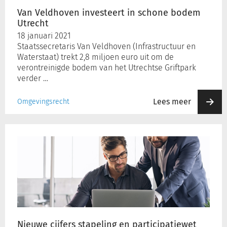
Van Veldhoven investeert in schone bodem
Utrecht
Inloggen
18 januari 2021
Staatssecretaris Van Veldhoven (Infrastructuur en
Waterstaat) trekt 2,8 miljoen euro uit om de
Registreren
verontreinigde bodem van het Utrechtse Griftpark
verder …
Lees meer
Omgevingsrecht
Nieuwe
cijfers
stapeling
en
participatiewet
GMSD
Nieuwe cijfers stapeling en participatiewet