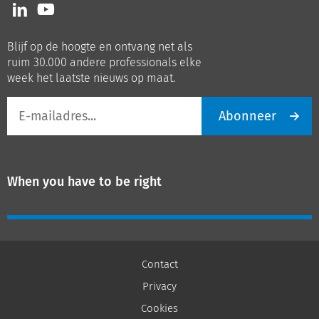
Volg
Volg
ons
ons
op
op
Blijf op de hoogte en ontvang net als
LinkedIn
Youtube
ruim 30.000 andere professionals elke
week het laatste nieuws op maat.
E-
Abonneer
mailadres
When you have to be right
Contact
Privacy
Cookies