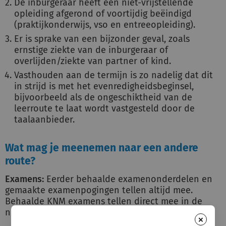
De inburgeraar heeft een niet-vrijstellende
opleiding afgerond of voortijdig beëindigd
(praktijkonderwijs, vso en entreeopleiding).
Er is sprake van een bijzonder geval, zoals
ernstige ziekte van de inburgeraar of
overlijden/ziekte van partner of kind.
Vasthouden aan de termijn is zo nadelig dat dit
in strijd is met het evenredigheidsbeginsel,
bijvoorbeeld als de ongeschiktheid van de
leerroute te laat wordt vastgesteld door de
taalaanbieder.
Wat mag je meenemen naar een andere
route?
Examens:
Eerder behaalde examenonderdelen en
gemaakte examenpogingen tellen altijd mee.
Behaalde KNM examens tellen direct mee in de
nieuwe route.
×