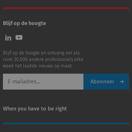
Blijf op de hoogte
Volg
Volg
ons
ons
op
op
Blijf op de hoogte en ontvang net als
LinkedIn
Youtube
ruim 30.000 andere professionals elke
week het laatste nieuws op maat.
E-
Abonneer
mailadres
When you have to be right