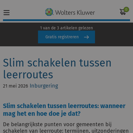
0
1 van de 3 artikelen gelezen
Gratis registreren
Home
Slim schakelen tussen
Vakgebieden
leerroutes
Actueel
Inburgering
21 mei 2026
Producten
Opleidingen
Slim schakelen tussen leerroutes: wanneer
mag het en hoe doe je dat?
Juridisch advies
De belangrijkste punten voor gemeenten bij
schakelen van leerroute: termijnen, uitzonderingen
Inloggen op de kennisbank