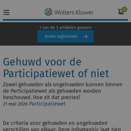
0
1 van de 3 artikelen gelezen
Gratis registreren
Home
Gehuwd voor de
Vakgebieden
Participatiewet of niet
Actueel
Zowel gehuwden als ongehuwden kunnen binnen
Producten
de Participatiewet als gehuwden worden
beschouwd. Hoe zit dat precies?
Opleidingen
Participatiewet
21 mei 2026
Juridisch advies
De criteria voor gehuwden en ongehuwden
verschillen van elkaar. Deze infographic laat zien
Inloggen op de kennisbank