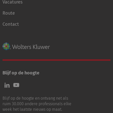
Vacatures
Route
Contact
Blijf op de hoogte
Volg
Volg
ons
ons
op
op
Blijf op de hoogte en ontvang net als
LinkedIn
Youtube
ruim 30.000 andere professionals elke
week het laatste nieuws op maat.