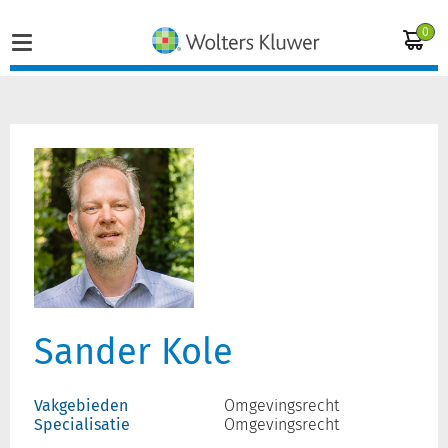
0
Home
Vakgebieden
Actueel
Producten
Sander Kole
Opleidingen
Juridisch advies
Vakgebieden
Omgevingsrecht
Specialisatie
Omgevingsrecht
Inloggen op de kennisbank