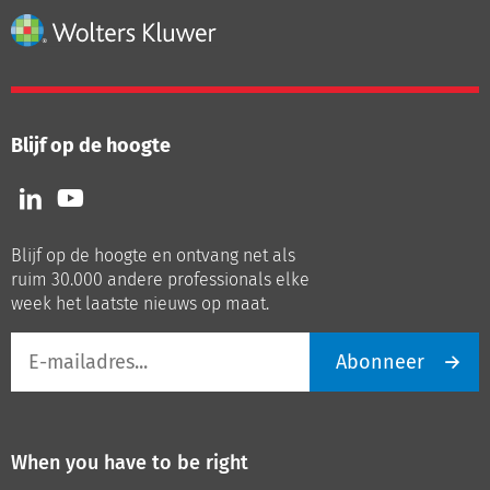
Blijf op de hoogte
Volg
Volg
ons
ons
op
op
Blijf op de hoogte en ontvang net als
LinkedIn
Youtube
ruim 30.000 andere professionals elke
week het laatste nieuws op maat.
E-
Abonneer
mailadres
When you have to be right