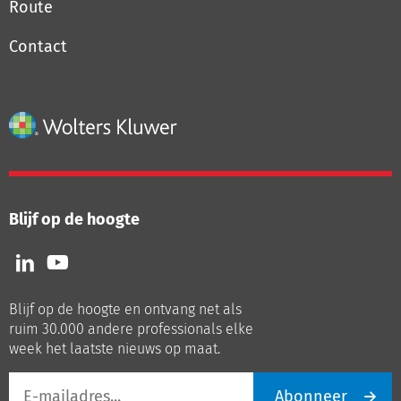
Route
Contact
Blijf op de hoogte
Volg
Volg
ons
ons
op
op
Blijf op de hoogte en ontvang net als
LinkedIn
Youtube
ruim 30.000 andere professionals elke
week het laatste nieuws op maat.
E-
Abonneer