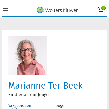
0
Home
Vakgebieden
Actueel
Producten
Marianne Ter Beek
Opleidingen
Eindredacteur Jeugd
Juridisch advies
Vakgebieden
Jeugd
Inloggen op de kennisbank