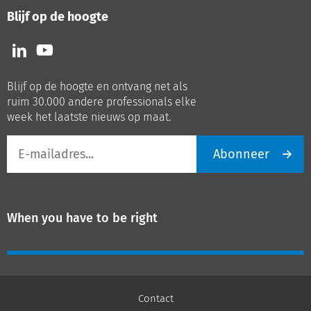
Blijf op de hoogte
Volg
Volg
ons
ons
op
op
Blijf op de hoogte en ontvang net als
LinkedIn
Youtube
ruim 30.000 andere professionals elke
week het laatste nieuws op maat.
E-
Abonneer
mailadres
When you have to be right
Contact