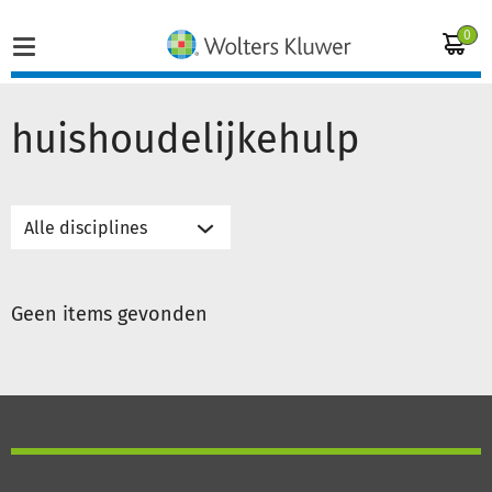
0
huishoudelijkehulp
Home
Vakgebieden
Actueel
Geen items gevonden
Producten
Opleidingen
Juridisch advies
Inloggen op de kennisbank