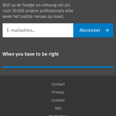
op
op
Blijf op de hoogte en ontvang net als
LinkedIn
Youtube
ruim 30.000 andere professionals elke
week het laatste nieuws op maat.
E-
Abonneer
mailadres
When you have to be right
Contact
Privacy
Cookies
AVG