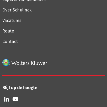
Over Schulinck
Vacatures
Route
Contact
Blijf op de hoogte
Volg
Volg
ons
ons