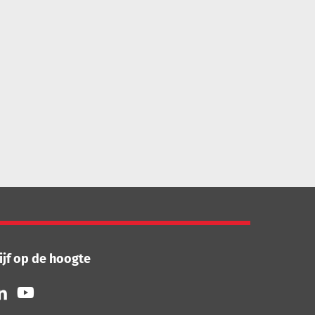
ijf op de hoogte
lg
Volg
ns
ons