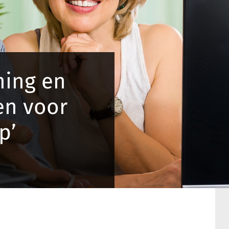
ning en
en voor
p’