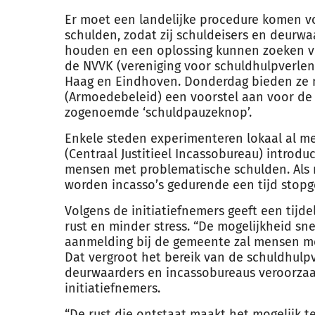
Er moet een landelijke procedure komen 
schulden, zodat zij schuldeisers en deurwa
houden en een oplossing kunnen zoeken v
de NVVK (vereniging voor schuldhulpverle
Haag en Eindhoven. Donderdag bieden ze 
(Armoedebeleid) een voorstel aan voor de 
zogenoemde ‘schuldpauzeknop’.
Enkele steden experimenteren lokaal al me
(Centraal Justitieel Incassobureau) introd
mensen met problematische schulden. Als
worden incasso’s gedurende een tijd stopg
Volgens de initiatiefnemers geeft een tij
rust en minder stress. “De mogelijkheid sne
aanmelding bij de gemeente zal mensen me
Dat vergroot het bereik van de schuldhulpv
deurwaarders en incassobureaus veroorzaak
initiatiefnemers.
“De rust die ontstaat maakt het mogelijk t