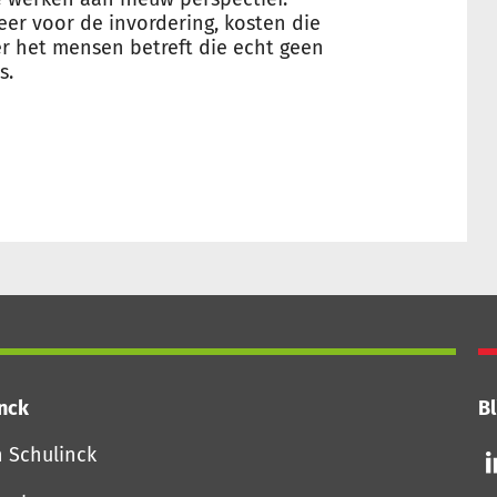
er voor de invordering, kosten die
 het mensen betreft die echt geen
s.
inck
Bl
Vo
n Schulinck
o