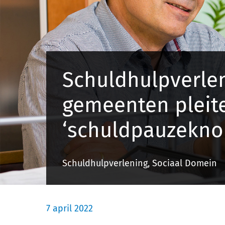
Schuldhulpverle
gemeenten pleit
‘schuldpauzekno
Schuldhulpverlening, Sociaal Domein
7 april 2022