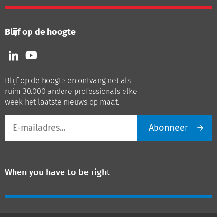
Blijf op de hoogte
Volg
Volg
ons
ons
op
op
Blijf op de hoogte en ontvang net als
LinkedIn
Youtube
ruim 30.000 andere professionals elke
week het laatste nieuws op maat.
E-
Abonneer
mailadres
When you have to be right