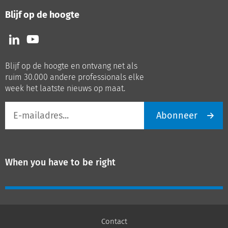
Blijf op de hoogte
Volg
Volg
ons
ons
op
op
Blijf op de hoogte en ontvang net als
LinkedIn
Youtube
ruim 30.000 andere professionals elke
week het laatste nieuws op maat.
E-
Abonneer
mailadres
When you have to be right
Contact