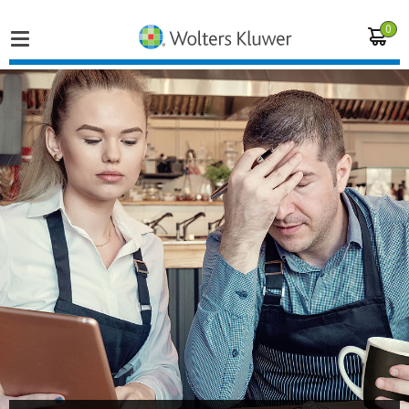
0
Home
Vakgebieden
Actueel
Producten
Opleidingen
Juridisch advies
Inloggen op de kennisbank