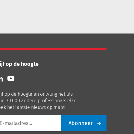
ijf op de hoogte
lg
Volg
ns
ons
p
op
ijf op de hoogte en ontvang net als
nkedIn
Youtube
im 30.000 andere professionals elke
ek het laatste nieuws op maat.
Abonneer
iladres