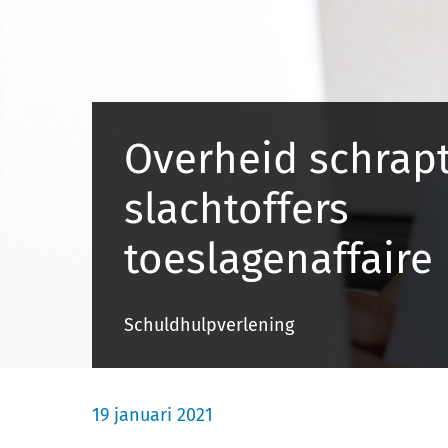
Overheid schrap
slachtoffers
toeslagenaffaire
Schuldhulpverlening
19 januari 2021