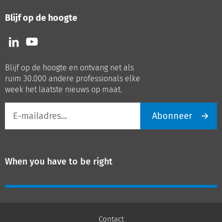
Blijf op de hoogte
Volg
Volg
ons
ons
op
op
Blijf op de hoogte en ontvang net als
LinkedIn
Youtube
ruim 30.000 andere professionals elke
week het laatste nieuws op maat.
E-
Abonneer
mailadres
When you have to be right
Contact