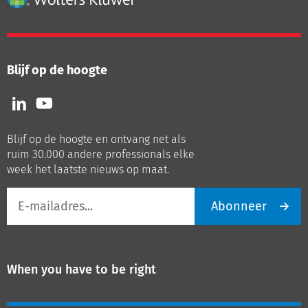
Blijf op de hoogte
Volg
Volg
ons
ons
op
op
Blijf op de hoogte en ontvang net als
LinkedIn
Youtube
ruim 30.000 andere professionals elke
week het laatste nieuws op maat.
E-
Abonneer
mailadres
When you have to be right