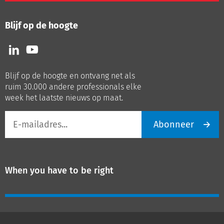
Blijf op de hoogte
Volg
Volg
ons
ons
op
op
Blijf op de hoogte en ontvang net als
LinkedIn
Youtube
ruim 30.000 andere professionals elke
week het laatste nieuws op maat.
E-
Abonneer
mailadres
When you have to be right