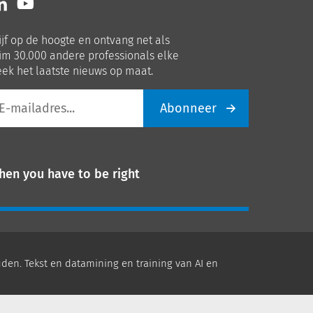
ns
ons
p
op
ijf op de hoogte en ontvang net als
nkedIn
Youtube
im 30.000 andere professionals elke
ek het laatste nieuws op maat.
Abonneer
iladres
hen you have to be right
den. Tekst en datamining en training van AI en