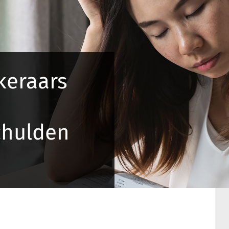
keraars
chulden