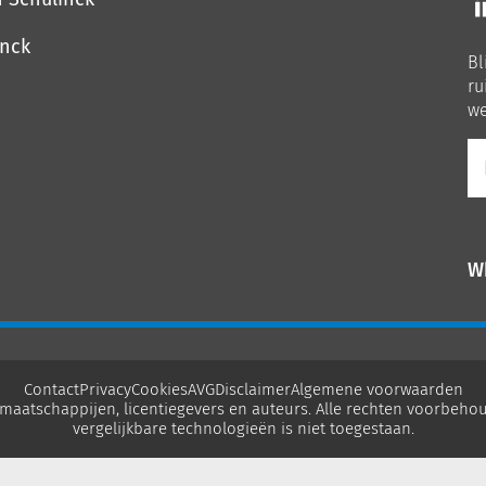
o
o
inck
Bl
Li
ru
we
E-
ma
W
Contact
Privacy
Cookies
AVG
Disclaimer
Algemene voorwaarden
maatschappijen, licentiegevers en auteurs. Alle rechten voorbehou
vergelijkbare technologieën is niet toegestaan.