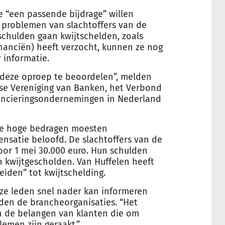
e “een passende bijdrage” willen
e problemen van slachtoffers van de
 schulden gaan kwijtschelden, zoals
inanciën) heeft verzocht, kunnen ze nog
 informatie.
 deze oproep te beoordelen”, melden
se Vereniging van Banken, het Verbond
nancieringsondernemingen in Nederland
te hoge bedragen moesten
nsatie beloofd. De slachtoffers van de
 voor 1 mei 30.000 euro. Hun schulden
 kwijtgescholden. Van Huffelen heeft
eiden” tot kwijtschelding.
ze leden snel nader kan informeren
den de brancheorganisaties. “Het
n de belangen van klanten die om
lemen zijn geraakt.”