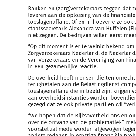
Banken en (zorg)verzekeraars zeggen dat z
leveren aan de oplossing van de financiël
toeslagenaffaire. Of en in hoeverre ze ook
staatssecretaris Alexandra van Huffelen (F
niet zeggen. De bedrijven willen eerst meer
“Op dit moment is er te weinig bekend om
Zorgverzekeraars Nederland, de Nederland
van Verzekeraars en de Vereniging van Fi
in een gezamenlijke reactie.
De overheid heeft mensen die ten onrech
terugbetalen aan de Belastingdienst compe
toeslagenaffaire die in beeld zijn, krijgen
aan overheidsinstanties worden bovendien
gezegd dat ze ook private partijen wil “verl
“We hopen dat de Rijksoverheid ons en on
over de omvang van de problematiek”, mel
voorstel zal mede worden afgewogen tege
andere redenen in ernstige financiële prob