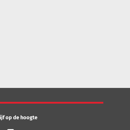
ijf op de hoogte
lg
Volg