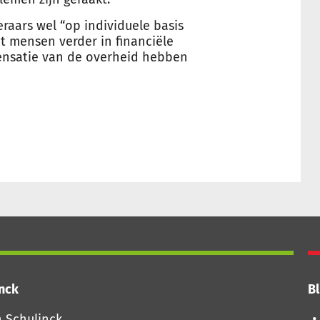
raars wel “op individuele basis
at mensen verder in financiële
nsatie van de overheid hebben
inck
Bl
Vo
n Schulinck