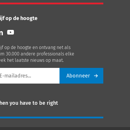
ijf op de hoogte
lg
Volg
ns
ons
p
op
ijf op de hoogte en ontvang net als
nkedIn
Youtube
im 30.000 andere professionals elke
ek het laatste nieuws op maat.
Abonneer
iladres
hen you have to be right