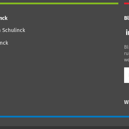
inck
Bl
Vo
n Schulinck
o
o
inck
Bl
Li
ru
we
E-
ma
W