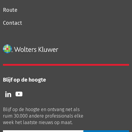
Route
Contact
Blijf op de hoogte
Volg
Volg
ons
ons
op
op
Blijf op de hoogte en ontvang net als
LinkedIn
Youtube
ruim 30.000 andere professionals elke
week het laatste nieuws op maat.