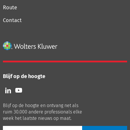
Route
Contact
Blijf op de hoogte
Volg
Volg
ons
ons
op
op
Blijf op de hoogte en ontvang net als
LinkedIn
Youtube
ruim 30.000 andere professionals elke
week het laatste nieuws op maat.
E-