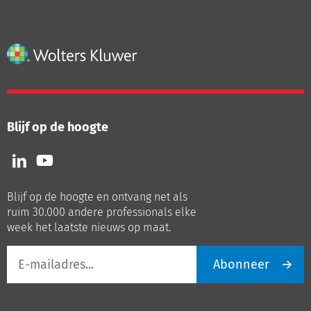
Blijf op de hoogte
Volg
Volg
ons
ons
op
op
Blijf op de hoogte en ontvang net als
LinkedIn
Youtube
ruim 30.000 andere professionals elke
week het laatste nieuws op maat.
E-
Abonneer
mailadres